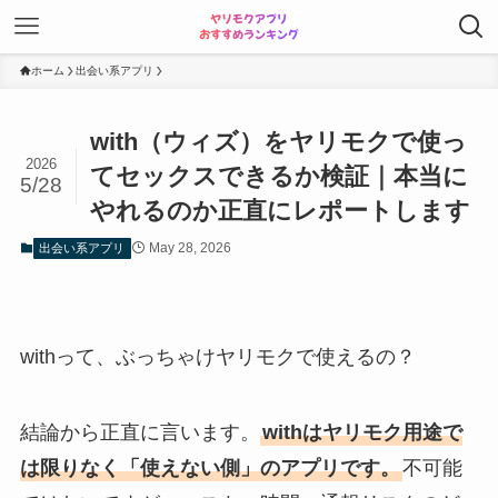
ホーム
出会い系アプリ
with（ウィズ）をヤリモクで使っ
2026
てセックスできるか検証｜本当に
5/28
やれるのか正直にレポートします
May 28, 2026
出会い系アプリ
withって、ぶっちゃけヤリモクで使えるの？
結論から正直に言います。
withはヤリモク用途で
は限りなく「使えない側」のアプリです。
不可能